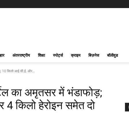
हार
अंतरराष्ट्रीय
शिक्षा
स्पोर्ट्स
क्राइम
बिज़नेस
बॉलीवुड
ोड़; 10 किलो आई.सी.ई. और...
ेल का अमृतसर में भंडाफोड़;
 4 किलो हेरोइन समेत दो