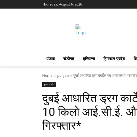
Thursday, August 6, 2026
पंजाब
चंडीगढ़
हरियाणा
हिमाचल प्रदेश
बि
Home
punjab
दुबई आधारित ड्रग कार्टेल का अमृतसर में भंडाफ
punjab
दुबई आधारित ड्रग कार्ट
10 किलो आई.सी.ई. और
गिरफ्तार*