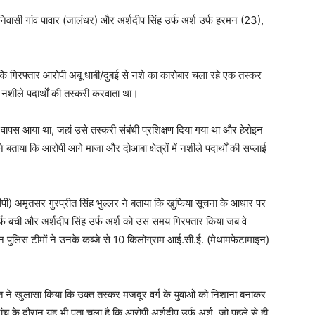
 निवासी गांव पावार (जालंधर) और अर्शदीप सिंह उर्फ अर्श उर्फ हरमन (23),
 कि गिरफ्तार आरोपी अबू धाबी/दुबई से नशे का कारोबार चला रहे एक तस्कर
ें नशीले पदार्थों की तस्करी करवाता था।
े वापस आया था, जहां उसे तस्करी संबंधी प्रशिक्षण दिया गया था और हेरोइन
 बताया कि आरोपी आगे माजा और दोआबा क्षेत्रों में नशीले पदार्थों की सप्लाई
ी) अमृतसर गुरप्रीत सिंह भुल्लर ने बताया कि खुफिया सूचना के आधार पर
 उर्फ बची और अर्शदीप सिंह उर्फ अर्श को उस समय गिरफ्तार किया जब वे
न पुलिस टीमों ने उनके कब्जे से 10 किलोग्राम आई.सी.ई. (मेथामफेटामाइन)
ित ने खुलासा किया कि उक्त तस्कर मजदूर वर्ग के युवाओं को निशाना बनाकर
ांच के दौरान यह भी पता चला है कि आरोपी अर्शदीप उर्फ अर्श, जो पहले से ही