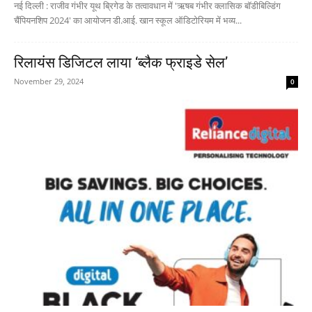
नई दिल्ली : राजीव गंभीर यूथ ब्रिगेड के तत्वावधान में 'ऋषब गंभीर क्लासिक बॉडीबिल्डिंग
चैंपियनशिप 2024' का आयोजन डी.आई. खान स्कूल ऑडिटोरियम में भव्य...
रिलायंस डिजिटल लाया ‘ब्लैक फ्राइडे सेल’
November 29, 2024
0