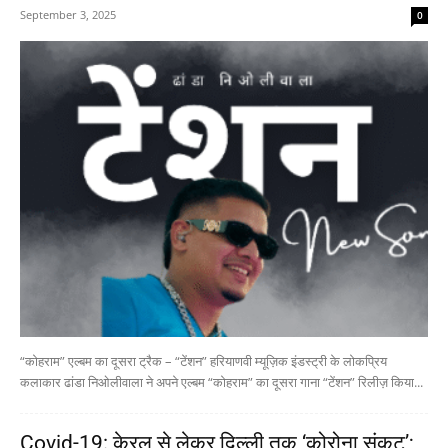
September 3, 2025
0
“कोहराम” एल्बम का दूसरा ट्रैक – “टेंशन” हरियाणवी म्यूज़िक इंडस्ट्री के लोकप्रिय
कलाकार ढांडा निओलीवाला ने अपने एल्बम “कोहराम” का दूसरा गाना “टेंशन” रिलीज़ किया...
Covid-19: केरल से लेकर दिल्ली तक ‘कोरोना संकट’;