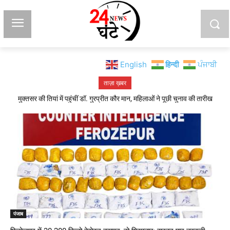
English
हिन्दी
ਪੰਜਾਬੀ
ताज़ा ख़बर
मुक्तसर की तियां में पहुंचीं डॉ. गुरप्रीत कौर मान, महिलाओं ने पूछी चुनाव की तारीख
बलतेज पन्नू का सुखबीर बादल पर हमला, भाजपा से समझौते की कोशिश का लगाया आरोप
पंजाब