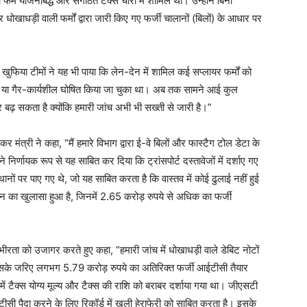
रोपी फर्म योजनाबद्ध और संगठित टैक्स चोरी में शामिल थी। उन्होंने बिना
र धोखाधड़ी वाली फर्मों द्वारा जारी किए गए फर्जी चालानों (बिलों) के आधार पर
खुफिया टीमों ने यह भी पाया कि लेन-देन में शामिल कई सप्लायर फर्मों को
लंबित या गैर-कार्यशील घोषित किया जा चुका था। अब तक सामने आई कुल
ढ़ सकता है क्योंकि हमारी जांच अभी भी सख्ती से जारी है।”
ंत्री ने कहा, “मैं हमारे विभाग द्वारा ई-वे बिलों और फास्टैग टोल डेटा के
निर्णायक रूप से यह साबित कर दिया कि ट्रांसपोर्ट दस्तावेजों में दर्शाए गए
नों पर पाए गए थे, जो यह साबित करता है कि वास्तव में कोई ढुलाई नहीं हुई
 का खुलासा हुआ है, जिनमें 2.65 करोड़ रुपये से अधिक का फर्जी
भीरता को उजागर करते हुए कहा, “हमारी जांच में धोखाधड़ी वाले डेबिट नोटों
सके जरिए लगभग 5.79 करोड़ रुपये का अतिरिक्त फर्जी आईटीसी तैयार
में टैक्स योग्य मूल्य और टैक्स की राशि को बराबर दर्शाया गया था। जीएसटी
सी पैदा करने के लिए रिकॉर्ड में खुली हेराफेरी को साबित करता है। इसके