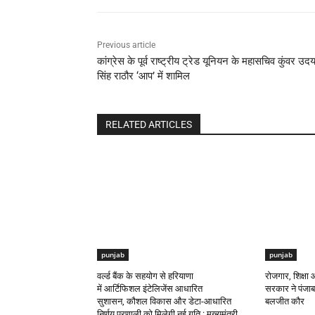
Previous article
कांग्रेस के पूर्व राष्ट्रीय ट्रेड यूनियन के महासचिव कुंवर उद
सिंह राठौर ‘आप’ में शामिल
RELATED ARTICLES
punjab
punjab
वर्ल्ड बैंक के सहयोग से हरियाणा
रोजगार, शिक्ष
में आर्टिफिशल इंटेलिजेंस आधारित
सरकार ने पंजाब 
सुशासन, कौशल विकास और डेटा-आधारित
बलजीत कौर
निर्णय प्रणाली को मिलेगी नई गति : मुख्यमंत्री