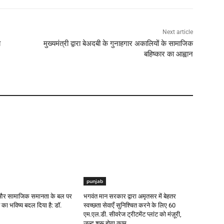
Next article
य
मुख्यमंत्री द्वारा बेअदबी के गुनाहगार अकालियों के सामाजिक
बहिष्कार का आह्वान
punjab
ा और सामाजिक समानता के बल पर
भगवंत मान सरकार द्वारा अमृतसर में बेहतर
का भविष्य बदल दिया है: डॉ.
स्वच्छता सेवाएँ सुनिश्चित करने के लिए 60
एम.एल.डी. सीवरेज ट्रीटमेंट प्लांट को मंज़ूरी,
जल्द शुरू होगा काम