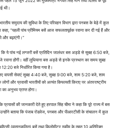
से पहले 15 जून 2022 को मुख्यमंत्री भगवंत सिंह मान तथा दिल्ली के पूर्व
 गई थी।
तीय समुदाय की सुविधा के लिए परिवहन विभाग द्वारा पनबस के बेड़े में कुल
ंने कहा, “पहली पांच प्रीमियम बसें आज सफलतापूर्वक रवाना कर दी गई हैं और
को और बढ़ाएंगी।”
 कि ये पांच नई लग्जरी बसें प्रतिदिन जालंधर बस अड्डे से सुबह 6:50 बजे,
रवाना होंगी। वहीं लुधियाना बस अड्डे से इनके प्रस्थान का समय सुबह
12:20 बजे निर्धारित किया गया है।
 के लिए वापसी सेवाएं सुबह 4:40 बजे, सुबह 9:00 बजे, शाम 5:20 बजे, शाम
लोगों और प्रवासी भारतीयों को अत्यंत किफायती किराए पर अंतरराष्ट्रीय
 का अनुभव प्राप्त होगा।
रयासों की जानकारी देते हुए हरपाल सिंह चीमा ने कहा कि पूरे राज्य में बस
ै। उन्होंने बताया कि पंजाब रोडवेज, पनबस और पीआरटीसी के संचालन में कुल
चवीएसी (वातानुकूलित) बसें तथा किलोमीटर स्कीम के तहत 10 अतिरिक्त