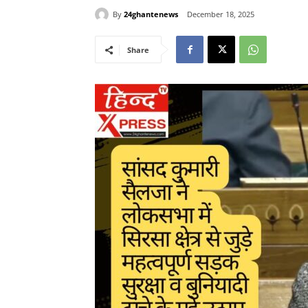
By
24ghantenews
December 18, 2025
Share