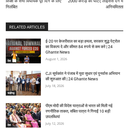
विपक्ष के सभी विधायक पूरे दिन के लिए
2000 करोड़ का घाटा; लाइसेंस देने में
निलंबित
अनियमितता
RELATED ARTICLES
ई-20 पर केजरीवाल का बड़ा हमला, सरकार शुद्ध पेट्रोल
का विकल्प दे और कीमत 84 रुपये से कम करे | 24
Ghante News
August 1, 2026
देश
CJI सूर्यकांत ने पंजाब में युवा सुधार एवं पुनर्वास अभियान
की शुरुआत की | 24 Ghante News
July 18, 2026
चंडीगढ़
पीएम मोदी की विदेश यात्राओं से भारत को मिली नई
रणनीतिक ताकत, संबित पात्रा ने गिनाईं 10 बड़ी
उपलब्धियां
July 12, 2026
देश