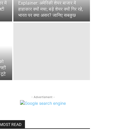
 में
Explainer: अमेरिकी शेयर बाजार में
्टी
हाहाकार क्यों मचा; बड़े शेयर क्यों गिर रहे,
भारत पर क्या असर? जानिए सबकुछ
को
फ्टी
टूटे
- Advertisment -
MOST READ