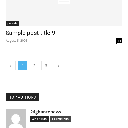
punjab
Sample post title 9
August 6, 2026
11
1
2
3
TOP AUTHORS
24ghantenews
4318 POSTS
0 COMMENTS