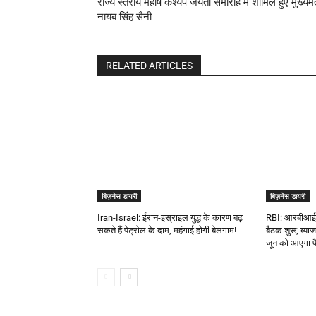
राज्य स्तरीय महर्षि कश्यप जयंती समारोह में शामिल हुए मुख्यमंत
नायब सिंह सैनी
RELATED ARTICLES
बिज़नेस डायरी
बिज़नेस डायरी
Iran-Israel: ईरान-इस्राइल युद्ध के कारण बढ़
RBI: आरबीआई क
सकते हैं पेट्रोल के दाम, महंगाई होगी बेलगाम!
बैठक शुरू; ब्या
जून को आएगा 