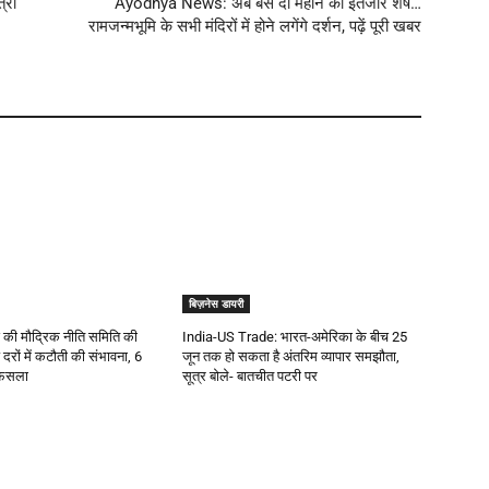
्री
Ayodhya News: अब बस दो महीने का इंतजार शेष…
रामजन्मभूमि के सभी मंदिरों में होने लगेंगे दर्शन, पढ़ें पूरी खबर
बिज़नेस डायरी
ी मौद्रिक नीति समिति की
India-US Trade: भारत-अमेरिका के बीच 25
ज दरों में कटौती की संभावना, 6
जून तक हो सकता है अंतरिम व्यापार समझौता,
फैसला
सूत्र बोले- बातचीत पटरी पर