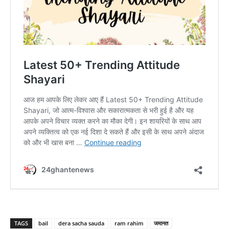
TAGS
bail
dera sacha sauda
ram rahim
जमानत