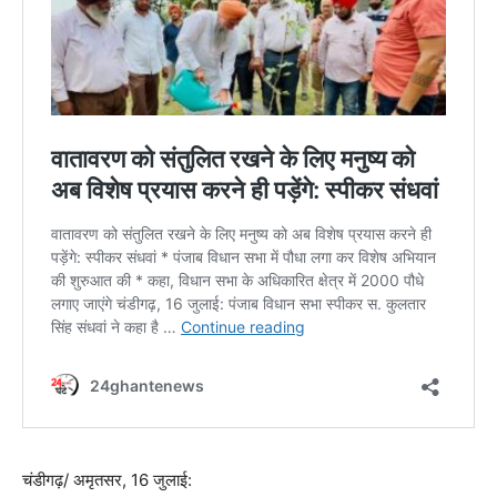
चंडीगढ़/ अमृतसर, 16 जुलाई: