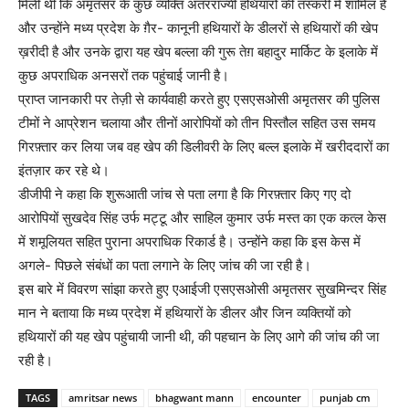
मिली थी कि अमृतसर के कुछ व्यक्ति अंतरराज्यी हथियारों की तस्करी में शामिल है
और उन्होंने मध्य प्रदेश के ग़ैर- कानूनी हथियारों के डीलरों से हथियारों की खेप
ख़रीदी है और उनके द्वारा यह खेप बल्ला की गुरू तेग़ बहादुर मार्किट के इलाके में
कुछ अपराधिक अनसरों तक पहुंचाई जानी है।
प्राप्त जानकारी पर तेज़ी से कार्यवाही करते हुए एसएसओसी अमृतसर की पुलिस
टीमों ने आप्रेशन चलाया और तीनों आरोपियों को तीन पिस्तौल सहित उस समय
गिरफ़्तार कर लिया जब वह खेप की डिलीवरी के लिए बल्ल इलाके में खरीददारों का
इंतज़ार कर रहे थे।
डीजीपी ने कहा कि शुरूआती जांच से पता लगा है कि गिरफ़्तार किए गए दो
आरोपियों सुखदेव सिंह उर्फ मट्टू और साहिल कुमार उर्फ मस्त का एक कत्ल केस
में शमूलियत सहित पुराना अपराधिक रिकार्ड है। उन्होंने कहा कि इस केस में
अगले- पिछले संबंधों का पता लगाने के लिए जांच की जा रही है।
इस बारे में विवरण सांझा करते हुए एआईजी एसएसओसी अमृतसर सुखमिन्दर सिंह
मान ने बताया कि मध्य प्रदेश में हथियारों के डीलर और जिन व्यक्तियों को
हथियारों की यह खेप पहुंचायी जानी थी, की पहचान के लिए आगे की जांच की जा
रही है।
TAGS
amritsar news
bhagwant mann
encounter
punjab cm