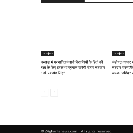
punjab
punjab
कनाडा में प्रभावित पंजाबी विद्यार्थियों के हितों की
चंडीगढ़ व्यापार 
रक्षा के लिए हरसंभव प्रयास करेगी पंजाब सरकार
सरदार चरणजीव स
: डॉ. रवजोत सिंह*
अध्यक्ष जतिंदर 
© 24ghantenews.com | All rights reserved.