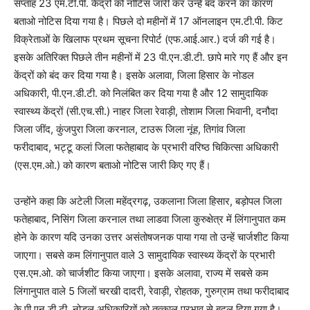
सप्ताह 23 एम.टी.पी. केंद्रों को नोटिस जारी कर उन्हें बंद करने का कारण
बताओ नोटिस दिया गया है। पिछले दो महीनों में 17 ऑनलाइन एम.टी.पी. किट
विक्रेताओं के खिलाफ प्रथम सूचना रिपोर्ट (एफ.आई.आर.) दर्ज की गई है।
इसके अतिरिक्त पिछले तीन महीनों में 23 पी.एन.डी.टी. छापे मारे गए हैं और इन
केंद्रों को बंद कर दिया गया है। इसके अलावा, जिला हिसार के नोडल
अधिकारी, पी.एन.डी.टी. को निलंबित कर दिया गया है और 12 सामुदायिक
स्वास्थ्य केंद्रों (सी.एच.सी.) नाहर जिला रेवाड़ी, तोशाम जिला भिवानी, दनौदा
जिला जींद, कुंजपुरा जिला करनाल, टाउरू जिला नूंह, तिगांव जिला
फरीदाबाद, भट्टू कलां जिला फतेहाबाद के प्रभारी वरिष्ठ चिकित्सा अधिकारी
(एस.एम.ओ.) को कारण बताओ नोटिस जारी किए गए हैं।
उन्होंने कहा कि अटेली जिला महेंद्रगढ़, उकलाना जिला हिसार, बड़ोपल जिला
फतेहाबाद, निसिंग जिला करनाल तथा लाडवा जिला कुरुक्षेत्र में लिंगानुपात कम
होने के कारण यदि उनका उत्तर असंतोषजनक पाया गया तो उन्हें चार्जशीट किया
जाएगा। सबसे कम लिंगानुपात वाले 3 सामुदायिक स्वास्थ्य केंद्रों के प्रभारी
एस.एम.ओ. को चार्जशीट किया जाएगा। इसके अलावा, राज्य में सबसे कम
लिंगानुपात वाले 5 जिलों चरखी दादरी, रेवाड़ी, रोहतक, गुरुग्राम तथा फरीदाबाद
के पी.एन.डी.टी. नोडल अधिकारियों को तत्काल प्रभाव से बदल दिया गया है।