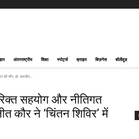
हार
अंतरराष्ट्रीय
शिक्षा
स्पोर्ट्स
क्राइम
बिज़नेस
बॉलीवुड
र की माँग; डॉ. बलजीत...
िरिक्त सहयोग और नीतिगत
त कौर ने ‘चिंतन शिविर’ में