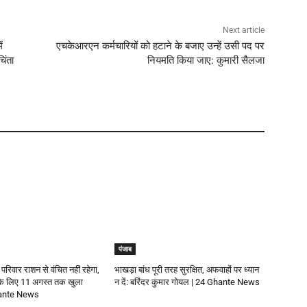
Next article
ं
एचकेआरएन कर्मचारियों को हटाने के बजाए उन्हें उसी पद पर
िंता
नियमति किया जाए: कुमारी सैलजा
पंजाब
 परिवार राशन से वंचित नहीं रहेगा,
भाखड़ा बांध पूरी तरह सुरक्षित, अफवाहों पर ध्यान
 के लिए 11 अगस्त तक खुला
न दें: बरिंदर कुमार गोयल | 24 Ghante News
Ghante News