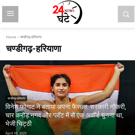
Home
चण्डीगढ़-हरियाणा
चण्डीगढ़-हरियाणा
चण्डीगढ़-हरियाणा
विनेश फोगाट ने बताया अपना फैसला: सरकारी नाैकरी,
चार करोड़ नगद और प्लॉट में से एक अवाॅर्ड चुनना था,
भेजी चिट्ठी
April 10, 2025