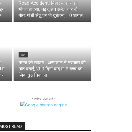
-
Road Accident: बिहार में कार का
 इन
भीषण हादसा, नई दुल्हन समेत चार की
ल
मौत; गांधी सेतु पर भी दुर्घटना, 10 घायल
पटना
ष
ममता की ताकत : अस्पताल ने नवजात की
में
मौत बताई, 200 दिनों बाद मां ने बच्चे को
जर
जिंदा ढूंढ़ निकाला
- Advertisment -
MOST READ