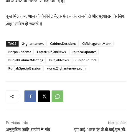
को कैबिनेट के नतीजों से बड़ी उम्मीदें हैं।
कुल मिलाकर, आज की कैबिनेट बैठक पंजाब की राजनीति और प्रशासन के लिए
अहम साबित हो सकती है
TAGS
24ghantenews
CabinetDecisions
CMbhagwantMann
HarpalCheema
LatestPunjabNews
PoliticalUpdates
PunjabCabinetMeeting
PunjabNews
PunjabPolitics
PunjabSpecialSession
www.24ghantenews.com
Previous article
Next article
अनुसूचित जाति आयोग ने गांव
एम.वाई. भारत के वी.बी.वाई.एल.डी.