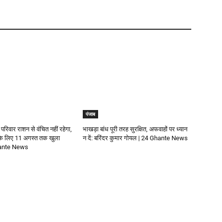
पंजाब
 परिवार राशन से वंचित नहीं रहेगा,
भाखड़ा बांध पूरी तरह सुरक्षित, अफवाहों पर ध्यान
 के लिए 11 अगस्त तक खुला
न दें: बरिंदर कुमार गोयल | 24 Ghante News
Ghante News