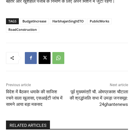
बेहतर और खुशहाल पंजाब के निर्माण के लिए अपने मिशन में जुटा रहेगा।
TAGS
BudgetIncrease
HarbhajanSinghETO
PublicWorks
RoadConstruction
Previous article
Next article
विदेश में बैठकर धमाके की साजिश
पूर्व मुख्यमंत्री चौ. ओमप्रकाश चौटाला
रचने वाला खुलासा, एसआईटी जांच में
की श्रद्धांजलि सभा में उमड़ा जनसमूह:
सामने आया बड़ा मकसद
24ghantenews
RELATED ARTICLES