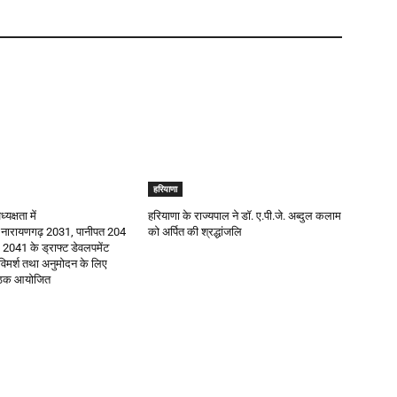
हरियाणा
्यक्षता में
हरियाणा के राज्यपाल ने डॉ. ए.पी.जे. अब्दुल कलाम
 नारायणगढ़ 2031, पानीपत 204
को अर्पित की श्रद्धांजलि
्र 2041 के ड्राफ्ट डेवलपमेंट
 विमर्श तथा अनुमोदन के लिए
ैठक आयोजित