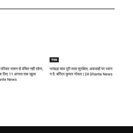
पंजाब
 परिवार राशन से वंचित नहीं रहेगा,
भाखड़ा बांध पूरी तरह सुरक्षित, अफवाहों पर ध्यान
 के लिए 11 अगस्त तक खुला
न दें: बरिंदर कुमार गोयल | 24 Ghante News
Ghante News