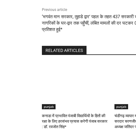
Previous article
‘भगवंत मान सरकार, तुहाडे द्वार’ पहल के तहत 437 सरकारी स
नागरिकों के घर-द्वार तक पहुँचीं, लंबित मामलों की दर घटकर
प्रतिशत हुई*
RELATED ARTICLES
punjab
punjab
कनाडा में प्रभावित पंजाबी विद्यार्थियों के हितों की
चंडीगढ़ व्यापार 
रक्षा के लिए हरसंभव प्रयास करेगी पंजाब सरकार
सरदार चरणजीव स
: डॉ. रवजोत सिंह*
अध्यक्ष जतिंदर 