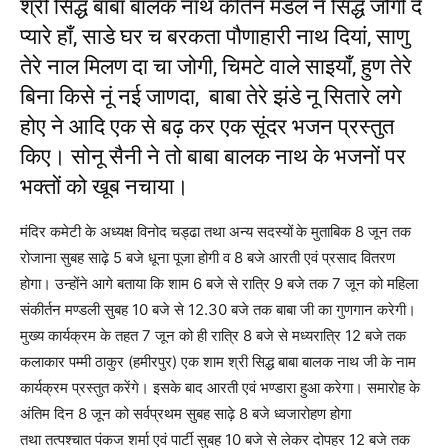
श्री सिद्ध बाबा बालक नाथ कीर्तन मंडल ने सिद्ध जोगी दे
प्यारे हाँ, साडे घर च बरकता पौणाहारी नाथ दियां, साणु
तेरे नाल मिलण दा चा जोगी, चिमटे वाले साइयाँ, हुण तेरे
बिना किसे नूं नई जाणदा, बाबा तेरे झंडे नू सितारे लगे
होए ने आदि एक से बढ़ कर एक सूंदर भजन प्रस्तुत
किए। सोनू सैनी ने तो बाबा बालक नाथ के भजनों पर
भक्तों को खूब नचाया।
मंदिर कमेटी के अध्यक्ष विनोद चड्ढा तथा अन्य सदस्यों
के मुताबिक 8 जून तक
रोजाना सुबह साढ़े 5 बजे धूना पूजा होगी व 8 बजे आरती एवं प्रसाद वितरण
होगा। उन्होंने आगे बताया कि शाम 6 बजे से रात्रि 9 बजे तक 7 जून को महिला
संकीर्तन मण्डली सुबह 10 बजे से 12.30 बजे तक बाबा जी का गुणगान करेगी।
मुख्य कार्यक्रम के तहत 7 जून को ही रात्रि 8 बजे से मध्यरात्रि 12 बजे तक
कलाकार पम्मी ठाकुर (हमीरपुर) एक शाम श्री सिद्ध बाबा बालक नाथ जी के नाम
कार्यक्रम प्रस्तुत करेंगे। इसके बाद आरती एवं भण्डारा हुआ करेगा। समारोह के
अंतिम दिन 8 जून को सर्वप्रथम सुबह साढ़े 8 बजे ध्वजारोहण होगा
तथा
तत्पश्चात
पंकज शर्मा एवं पार्टी सुबह 10 बजे से लेकर दोपहर 12 बजे तक