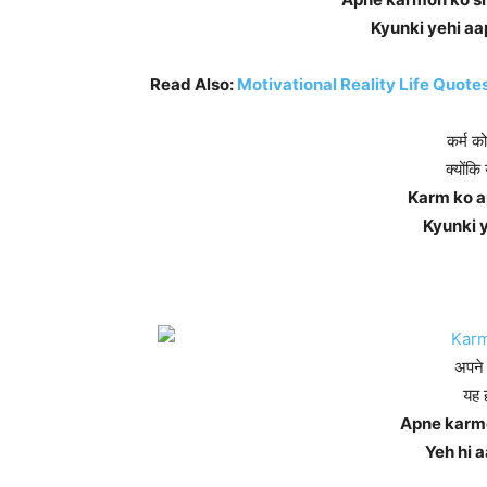
Kyunki yehi aa
Read Also:
Motivational Reality Life Quotes
कर्म 
क्योंक
Karm ko a
Kyunki y
अपने 
यह 
Apne karm
Yeh hi 