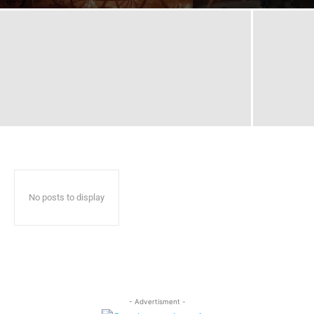
No posts to display
- Advertisment -