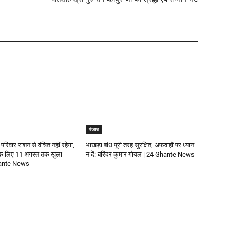
पंजाब
 परिवार राशन से वंचित नहीं रहेगा,
भाखड़ा बांध पूरी तरह सुरक्षित, अफवाहों पर ध्यान
 के लिए 11 अगस्त तक खुला
न दें: बरिंदर कुमार गोयल | 24 Ghante News
Ghante News