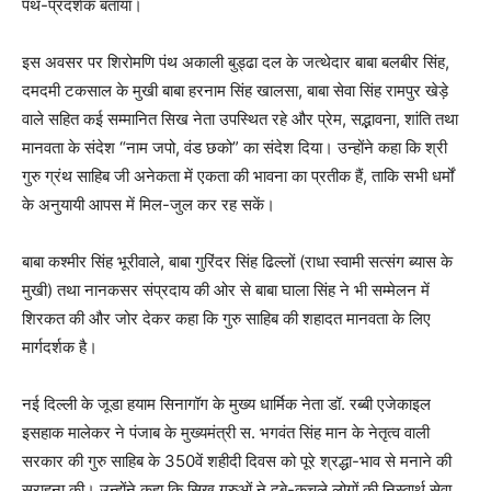
पथ-प्रदर्शक बताया।
इस अवसर पर शिरोमणि पंथ अकाली बुड्ढा दल के जत्थेदार बाबा बलबीर सिंह,
दमदमी टकसाल के मुखी बाबा हरनाम सिंह खालसा, बाबा सेवा सिंह रामपुर खेड़े
वाले सहित कई सम्मानित सिख नेता उपस्थित रहे और प्रेम, सद्भावना, शांति तथा
मानवता के संदेश “नाम जपो, वंड छको” का संदेश दिया। उन्होंने कहा कि श्री
गुरु ग्रंथ साहिब जी अनेकता में एकता की भावना का प्रतीक हैं, ताकि सभी धर्मों
के अनुयायी आपस में मिल-जुल कर रह सकें।
बाबा कश्मीर सिंह भूरीवाले, बाबा गुरिंदर सिंह ढिल्लों (राधा स्वामी सत्संग ब्यास के
मुखी) तथा नानकसर संप्रदाय की ओर से बाबा घाला सिंह ने भी सम्मेलन में
शिरकत की और जोर देकर कहा कि गुरु साहिब की शहादत मानवता के लिए
मार्गदर्शक है।
नई दिल्ली के जूडा हयाम सिनागॉग के मुख्य धार्मिक नेता डॉ. रब्बी एजेकाइल
इसहाक मालेकर ने पंजाब के मुख्यमंत्री स. भगवंत सिंह मान के नेतृत्व वाली
सरकार की गुरु साहिब के 350वें शहीदी दिवस को पूरे श्रद्धा-भाव से मनाने की
सराहना की। उन्होंने कहा कि सिख गुरुओं ने दबे-कुचले लोगों की निस्वार्थ सेवा,