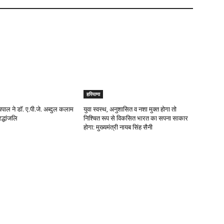
हरियाणा
यपाल ने डॉ. ए.पी.जे. अब्दुल कलाम
युवा स्वस्थ, अनुशासित व नशा मुक्त होगा तो
द्धांजलि
निश्चित रूप से विकसित भारत का सपना साकार
होगा: मुख्यमंत्री नायब सिंह सैनी