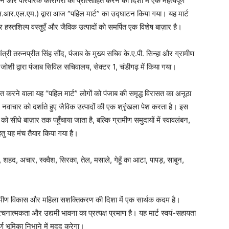
नाने और पारंपरिक कारीगरी को प्रोत्साहित करने की दिशा में एक महत्वपूर्ण
स.आर.एल.एम.) द्वारा आज “पहिल मार्ट” का उद्घाटन किया गया। यह मार्ट
ैयार हस्तशिल्प वस्तुएँ और जैविक उत्पादों को समर्पित एक विशेष बाज़ार है।
्री तरुनप्रीत सिंह सौंंद, पंजाब के मुख्य सचिव के.ए.पी. सिन्हा और ग्रामीण
शी द्वारा पंजाब सिविल सचिवालय, सेक्टर 1, चंडीगढ़ में किया गया।
र्शित करने वाला यह “पहिल मार्ट” लोगों को पंजाब की समृद्ध विरासत का अनूठा
वाचार को दर्शाते हुए जैविक उत्पादों की एक श्रृंखला पेश करता है। इस
ो सीधे बाज़ार तक पहुँचाया जाता है, बल्कि ग्रामीण समुदायों में स्वावलंबन,
ु यह मंच तैयार किया गया है।
ँ, शहद, अचार, स्क्वैश, सिरका, तेल, मसाले, गेहूँ का आटा, पापड़, साबुन,
 ग्रामीण विकास और महिला सशक्तिकरण की दिशा में एक सार्थक कदम है।
रचनात्मकता और उद्यमी भावना का प्रत्यक्ष प्रमाण है। यह मार्ट स्वयं-सहायता
र्ण भूमिका निभाने में मदद करेगा।