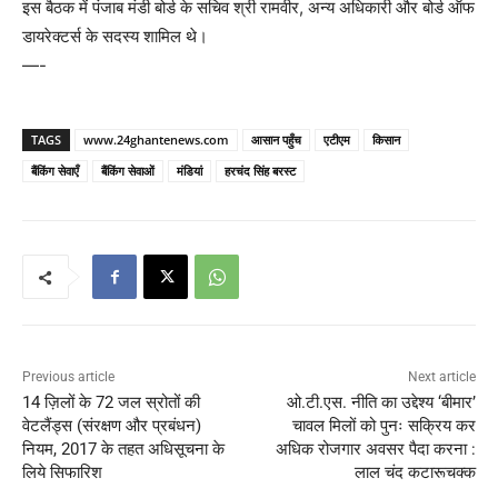
इस बैठक में पंजाब मंडी बोर्ड के सचिव श्री रामवीर, अन्य अधिकारी और बोर्ड ऑफ
डायरेक्टर्स के सदस्य शामिल थे।
—-
TAGS
www.24ghantenews.com
आसान पहुँच
एटीएम
किसान
बैंकिंग सेवाएँ
बैंकिंग सेवाओं
मंडियां
हरचंद सिंह बरस्ट
Previous article
Next article
14 ज़िलों के 72 जल स्रोतों की
ओ.टी.एस. नीति का उद्देश्य ‘बीमार’
वेटलैंड्स (संरक्षण और प्रबंधन)
चावल मिलों को पुनः सक्रिय कर
नियम, 2017 के तहत अधिसूचना के
अधिक रोजगार अवसर पैदा करना :
लिये सिफारिश
लाल चंद कटारूचक्क