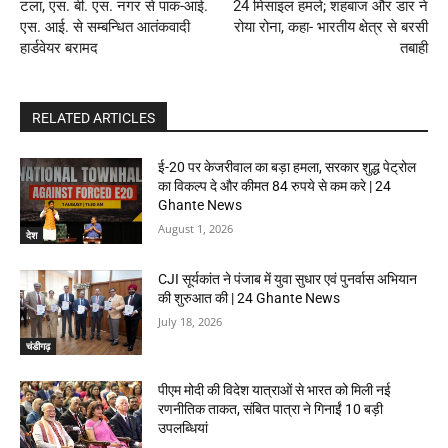
टला, एस. बी. एस. नगर से पाक-आई.
24 मिसाइल हमले; शहबाज और डार ने
एस. आई. से सम्बन्धित आतंकवादी
रोया रोना, कहा- भारतीय क्षेत्र से बरसी
हार्डवेयर बरामद
तबाही
RELATED ARTICLES
ई-20 पर केजरीवाल का बड़ा हमला, सरकार शुद्ध पेट्रोल
का विकल्प दे और कीमत 84 रुपये से कम करे | 24
Ghante News
August 1, 2026
देश
CJI सूर्यकांत ने पंजाब में युवा सुधार एवं पुनर्वास अभियान
की शुरुआत की | 24 Ghante News
July 18, 2026
चंडीगढ़
पीएम मोदी की विदेश यात्राओं से भारत को मिली नई
रणनीतिक ताकत, संबित पात्रा ने गिनाईं 10 बड़ी
उपलब्धियां