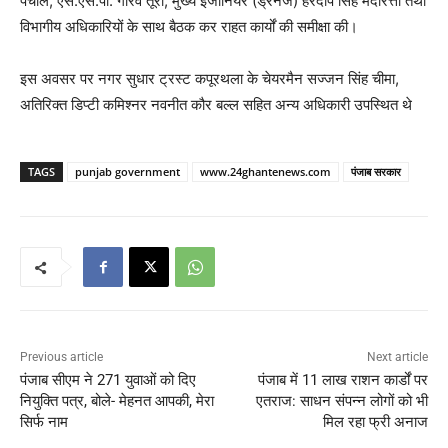
पंचाल, एस.एस.पी. गौरव तूरा, मुख्य इंजीनियर (ड्रेनेज) हरदीप सिंह मैंदीरत्ता तथा
विभागीय अधिकारियों के साथ बैठक कर राहत कार्यों की समीक्षा की।
इस अवसर पर नगर सुधार ट्रस्ट कपूरथला के चेयरमैन सज्जन सिंह चीमा,
अतिरिक्त डिप्टी कमिश्नर नवनीत कौर बल्ल सहित अन्य अधिकारी उपस्थित थे
TAGS
punjab government
www.24ghantenews.com
पंजाब सरकार
Previous article
Next article
पंजाब सीएम ने 271 युवाओं को दिए
पंजाब में 11 लाख राशन कार्डों पर
नियुक्ति पत्र, बोले- मेहनत आपकी, मेरा
एतराज: साधन संपन्न लोगों को भी
सिर्फ नाम
मिल रहा फ्री अनाज