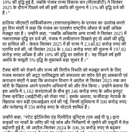
10% की वृद्धि हुई है, जबकि पंजाब राज्य विकास कर (पीएसडीटी) ने सितंबर
2025 के दौरान पिछले वर्ष की इसी अवधि की तुलना में 11% की वृद्धि दर्ज की
है।”
हालिया जीएसटी तार्किकीकरण (राशनलाइजेशन) के प्रभाव का उल्लेख करते
हुए वित्त मंत्री ने कहा कि पंजाब का प्रदर्शन राष्ट्रीय औसत से कहीं अधिक
मज़बूत रहा है। उन्होंने कहा, “जबकि अधिकांश अन्य राज्यों ने सितंबर 2025 में
नकारात्मक वृद्धि दर दर्ज की, पंजाब ने लचीलापन दिखाते हुए दो अंकों की वृद्धि
दर हासिल की। केवल सितंबर 2025 में ही राज्य ने 2,140.82 करोड़ रुपए की
प्राप्ति दर्ज की, जो सितंबर 2024 के 1,943 करोड़ रुपए की तुलना में 197.82
करोड़ रुपए अधिक है और 10% की वृद्धि दर दर्शाता है। यह पिछले वर्ष इसी
अवधि के मामूली 5% वृद्धि के मुकाबले बड़ा सुधार है।”
टैक्स चोरी को रोकने और राज्य की वित्तीय स्थिति को मज़बूत करने के लिए
पंजाब सरकार की अटूट प्रतिबद्धता को सफलता का श्रेय देते हुए आबकारी एवं
कराधान मंत्री ने कहा कि कराधान विभाग ने अप्रैल से सितंबर 2025 तक कर
चोरी के खिलाफ अपने प्रवर्तन अभियानों को और तेज किया। उन्होंने बताया कि
इस अवधि में 1,162 करदाताओं के बीच हुए 246 करोड़ रुपए के अवैध इनपुट
टैक्स क्रेडिट (आईटीसी) को रोका गया। इसके अलावा, फर्जीवाड़ा नेटवर्क के
खिलाफ चार बड़ी एफआईआर दर्ज की गईं, जिनमें लुधियाना में 500 करोड़ रुपए
और फतेहगढ़ में 550 करोड़ रुपए के घोटाले शामिल हैं।
उन्होंने कहा, “स्टेट इंटेलिजेंस एंड प्रिवेंटिव यूनिट्स (एस आई पी यू ) द्वारा
सड़कों पर नाकों के जरिए की गई जांच और निरीक्षणों से जुर्माने की वसूली में तेज़
बढ़ोतरी हुई है, जो अप्रैल-सितंबर 2024 के 106.36 करोड़ रुपए से बढ़कर