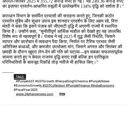
अप्रैल-सितंबर 2025 में 355.72 करोड़ रुपए हो गई। यह 249.36 करोड़ रुपए
का इज़ाफा प्रवर्तन-आधारित वसूली में उल्लेखनीय 134% वृद्धि को दर्शाता है।”
कराधान विभाग के समर्पित प्रयासों की सराहना करते हुए, जिनकी कठोर
प्रवर्तन मुहिम और सुधार उपाय इस शानदार प्रदर्शन के लिए अहम रहे, वित्त
मंत्री ने कहा कि इसने पंजाब को जीएसटी वृद्धि में अग्रणी राज्यों में स्थापित
किया है। उन्होंने कहा, “चुनौतीपूर्ण आर्थिक माहौल को देखते हुए यह उपलब्धि
विशेष रूप से महत्वपूर्ण है। पंजाब ने मई 2025 में युद्ध जैसी स्थिति, जिसने
व्यापार और कारोबार में व्यवधान पैदा किया, निर्यात पर टैरिफ प्रभाव जैसी
अतिरिक्त बाधाओं, और कमजोर उपभोक्ता मांग, जिसने अगस्त और सितंबर की
छमाही के दौरान खुदरा लेन-देन की गति को घटाया—इन सबका सफलतापूर्वक
सामना करते हुए न केवल राजस्व वृद्धि बनाए रखी बल्कि इन प्रतिकूल
परिस्थितियों के बावजूद रिकॉर्ड तोड़ नतीजे भी हासिल किए।”
——–
TAGS
#PunjabGST #GSTGrowth #HarpalSinghCheema #PunjabNews
#EconomicGrowth #GSTCollection #PunjabFinance #IndiaEconomy
#FiscalYear2025
www.24ghantenews.com
पंजाब