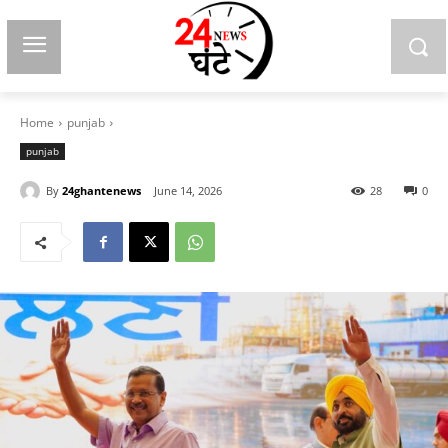
Home
punjab
punjab
By
24ghantenews
June 14, 2026
28
0