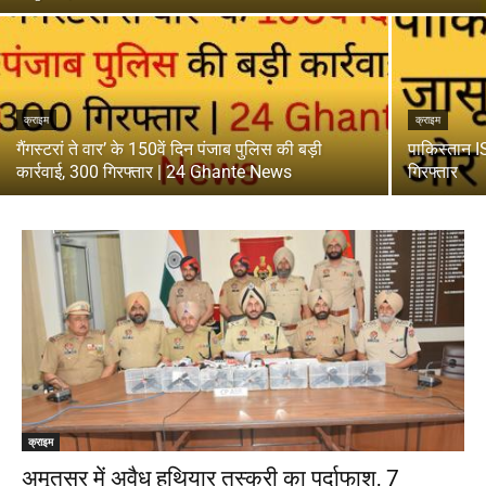
क्राइम
क्राइम
गैंगस्टरां ते वार’ के 150वें दिन पंजाब पुलिस की बड़ी
पाकिस्तान I
कार्रवाई, 300 गिरफ्तार | 24 Ghante News
गिरफ्तार
क्राइम
अमृतसर में अवैध हथियार तस्करी का पर्दाफाश, 7