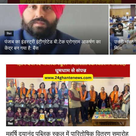
शिक्षा
शिक्षा
पंजाब का इंडस्ट्री इंटीग्रेटेड बी.टेक प्रोग्राम आकर्षण का
उत्तरी भारत ‘
केंद्र बन गया है: बैंस
मिला
शिक्षा
महर्षि दयानंद पब्लिक स्कूल में पारितोषिक वितरण समारोह