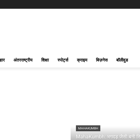
हार
अंतरराष्ट्रीय
शिक्षा
स्पोर्ट्स
क्राइम
बिज़नेस
बॉलीवुड
MAHAKUMBH
MahaKumbh: भगदड़ जैसी बनी स्