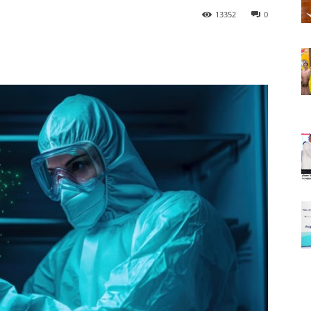
13352
0