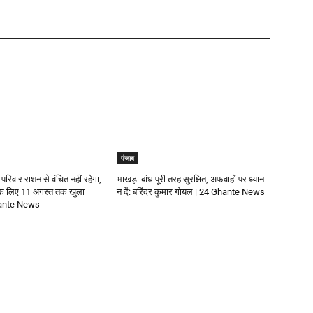
पंजाब
 परिवार राशन से वंचित नहीं रहेगा,
भाखड़ा बांध पूरी तरह सुरक्षित, अफवाहों पर ध्यान
 के लिए 11 अगस्त तक खुला
न दें: बरिंदर कुमार गोयल | 24 Ghante News
Ghante News