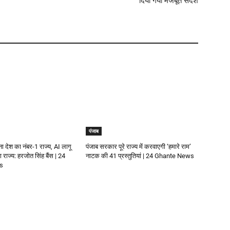
दिया गया मजबूत संदेश
पंजाब
 बना देश का नंबर-1 राज्य, AI लागू
पंजाब सरकार पूरे राज्य में करवाएगी ‘हमारे राम’
राज्य: हरजोत सिंह बैंस | 24
नाटक की 41 प्रस्तुतियां | 24 Ghante News
s