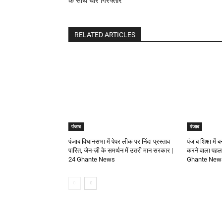
के साथ चार गिरफ्तार
RELATED ARTICLES
पंजाब
पंजाब
पंजाब विधानसभा में पेपर लीक पर निंदा प्रस्ताव
पंजाब शिक्षा में
पारित, जेन-ज़ी के समर्थन में उतरी मान सरकार |
करने वाला पहला 
24 Ghante News
Ghante New