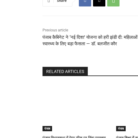
Share
Previous article
पंजाब कैबिनेट ने ‘नई दिशा’ योजना को हरी झंडी दी: महिलाओं
स्वास्थ्य के लिए बड़ा फैसला — डॉ. बलजीत कौर
RELATED ARTICLES
पंजाब
पंजाब
पंजाब विधानसभा में पेपर लीक पर निंदा प्रस्ताव
पंजाब शिक्षा में