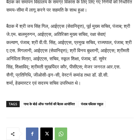
बैठक का समापन विद्यालय के समग्र विकास के लिए लिए गए निर्णयों को निर्धारित
समय-सीमा में लागू करने पर सहमति के साथ हुआ।
बैठक में श्री जय सिंह गिल, आईएएस (सेवानिवृत्त), पूर्व मुख्य सचिव, पंजाब; श्री
जे.एम. बालमुरुगन, आईएएस, अतिरिक्त मुख्य सचिव, रक्षा सेवाएं
कल्याण, पंजाब; श्री वी.पी. सिंह, आईएएस, प्रमुख सचिव, राज्यपाल, पंजाब; श्री
ए.एस. मिगलानी, आईएएस (सेवानिवृत्त); श्री विनय बुब्लानी, आईएएस; श्रीमती
अनिंदिता मित्रा, आईएएस, सचिव, स्कूल शिक्षा, पंजाब; डॉ. सुमेर
सिंह, शिक्षाविद्; श्रीमती सुखपिंदर कौर, पीसीएस; मेजर जनरल आर.एस.
सैनी, प्रतिनिधि, जीओसी-इन-सी, वेस्टर्न कमांड तथा डॉ. डी.सी.
शर्मा, हेडमास्टर एवं सदस्य सचिव उपस्थित थे।
TAGS
नाभा के बोर्ड ऑफ गवर्नर्स की बैठक आयोजित
पंजाब पब्लिक स्कूल