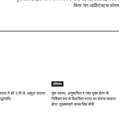
किया ‘यंग आर्किटेक्ट्स फोरम
हरियाणा
यपाल ने डॉ. ए.पी.जे. अब्दुल कलाम
युवा स्वस्थ, अनुशासित व नशा मुक्त होगा तो
द्धांजलि
निश्चित रूप से विकसित भारत का सपना साकार
होगा: मुख्यमंत्री नायब सिंह सैनी