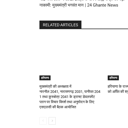
नाकामी: मुख्यमंत्री भगवंत मान | 24 Ghante News
RELATED ARTICLES
हरियाणा
हरियाणा
मुख्यमंत्री की अध्यक्षता में
हरियाणा के राज्
नारनौल 2041, नारायणगढ़ 2031, पानीपत 204
को अर्पित की श्र
1 तथा कुरुक्षेत्र 2041 के ड्राफ्ट डेवलपमेंट
प्लान पर विचार विमर्श तथा अनुमोदन के लिए
एसएलसी की बैठक आयोजित