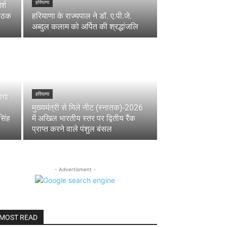
हरियाणा
र्श
बैठक
हरियाणा के राज्यपाल ने डॉ. ए.पी.जे.
अब्दुल कलाम को अर्पित की श्रद्धांजलि
हरियाणा
ोगा
मुख्यमंत्री से मिले नीट (स्नातक)-2026
सिंह
में अखिल भारतीय स्तर पर द्वितीय रैंक
प्राप्त करने वाले पंशुल बंसल
- Advertisment -
MOST READ